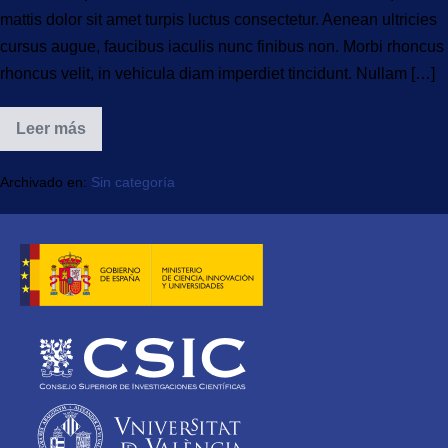
mattis dolor sit amet turpis luctus consectetur. Aenean ultricies
cursus augue, faucibus iaculis nunc finibus non. Morbi rhoncus
rhoncus velit, in vehicula diam imperdiet tincidunt. Nullam […]
Leer más
Archivado en:
Sin categoría