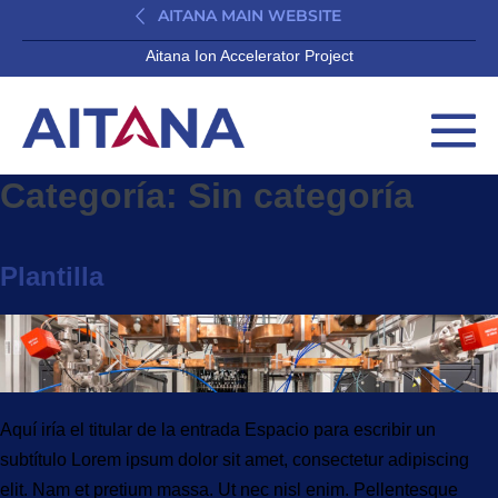
AITANA MAIN WEBSITE
Aitana Ion Accelerator Project
Categoría:
Sin categoría
Plantilla
Aquí iría el titular de la entrada Espacio para escribir un
subtítulo Lorem ipsum dolor sit amet, consectetur adipiscing
elit. Nam et pretium massa. Ut nec nisl enim. Pellentesque